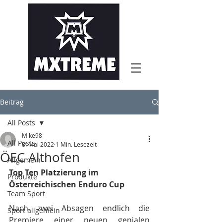
Beitrag
All Posts
Mike98
All Posts
8. Mai 2022
1 Min. Lesezeit
ÖEC Althofen
Allgemein
Top Ten Platzierung im 
Produkte
Österreichischen Enduro Cup
Team Sport
Nach zwei Absagen endlich die 
Sport allgemein
Premiere einer neuen genialen 