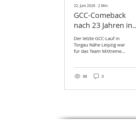
22. Juni 2026
∙
2
Min.
GCC-Comeback
nach 23 Jahren in
Torgau - MXtreme
Der letzte GCC-Lauf in
kratzt am Podium
Torgau Nähe Leipzig war
für das Team MXtreme
doch etwas Besonderes.
Hier kämpften die
beiden Teamfahrer
Günter Höpfler und
88
0
Mike Gangl bereits im
Jahr 2003 (damals auf
GasGas 200 und
Husaberg FE501) um
Meisterschaftspunkte!
Doch nun zurück ins Jahr
2026. Rob in der XC PRO
schaut nach vorn Bereits
bei der