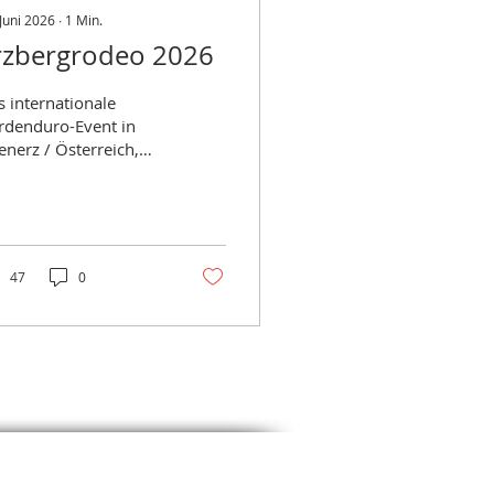
 Juni 2026
∙
1
Min.
rzbergrodeo 2026
 internationale
rdenduro-Event in
enerz / Österreich,
lches sich heuer zum
Male jährte, hatte für
seren Teamfahrer
mon "Simme" Müller
 seine Höhen und
47
0
efen. Beginnen wir am
rgangenem
nnerstag, an welchem
mme, der auch in
esem Jahr wieder für`s
am MXtreme in der
rdenduro-Junioren-
ltmeisterschaft am
rt steht, mit dem