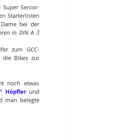
 Super Senior-
 Starterlisten 
 Dame bei der 
oren in DIN A 3 
lfer zum GCC-
die Bikes zur 
t noch etwas 
" Höpfler
 und 
d man belegte 