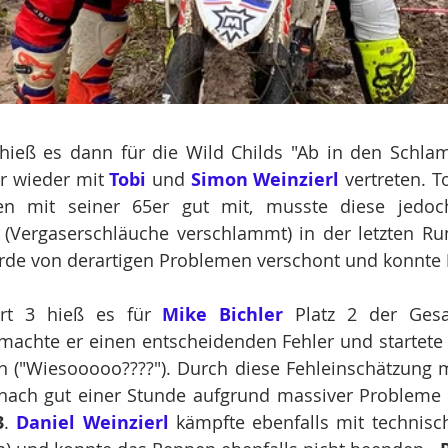
hieß es dann für die Wild Childs "Ab in den Schla
 wieder mit 
Tobi
 und 
Simon Weinzierl
 vertreten. T
en mit seiner 65er gut mit, musste diese jedoc
rde von derartigen Problemen verschont und konnte 
rt 3 hieß es für 
Mike Bichler
 Platz 2 der Ges
 machte er einen entscheidenden Fehler und startete o
 ("Wiesooooo????"). Durch diese Fehleinschätzung m
 nach gut einer Stunde aufgrund massiver Probleme 
3
. 
Daniel Weinzierl
 kämpfte ebenfalls mit technisc