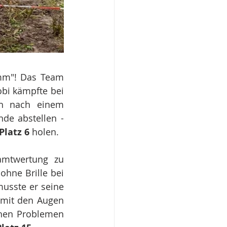
mm"! Das Team 
obi kämpfte bei 
h nach einem 
technischen Defekt (Vergaserschläuche verschlammt) in der letzten Runde abstellen - 
Platz 6
 holen. 
amtwertung zu 
hne Brille bei 
usste er seine 
mit den Augen 
hen Problemen 