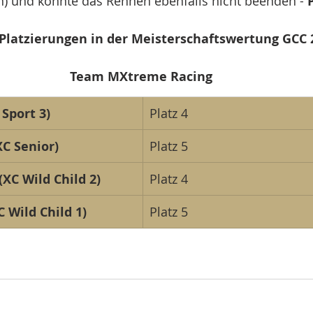
n) und konnte das Rennen ebenfalls nicht beenden - 
Platzierungen in der Meisterschaftswertung GCC 
Team MXtreme Racing 
 Sport 3)
Platz 4
XC Senior)
Platz 5
XC Wild Child 2)
Platz 4
C Wild Child 1)
Platz 5