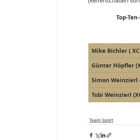
(Reifenschaden vor
Top-Ten-
Mike Bichler ( XC
Günter Höpfler (
Simon Weinzierl (
Tobi Weinzierl (X
Team Sport