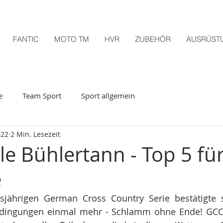
FANTIC
MOTO TM
HVR
ZUBEHÖR
AUSRÜST
e
Team Sport
Sport allgemein
022
2 Min. Lesezeit
le Bühlertann - Top 5 fü
e
sjährigen German Cross Country Serie bestätigte se
edingungen einmal mehr - Schlamm ohne Ende! GC