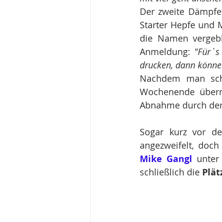
Der zweite Dämpfe
Starter Hepfe und 
die Namen vergebl
Anmeldung: 
"Für`s
drucken, dann können
Nachdem man schli
Wochenende überre
Abnahme durch den
Sogar kurz vor d
angezweifelt, doch
Mike Gangl
 unter
schließlich die 
Plät