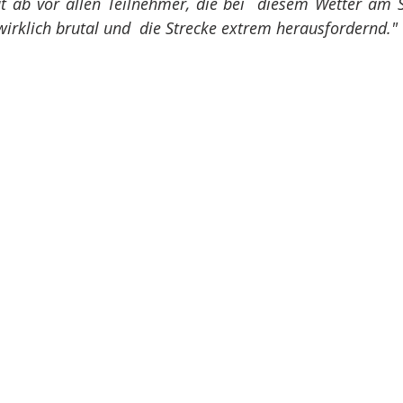
t ab vor allen Teilnehmer, die bei  diesem Wetter am S
rklich brutal und  die Strecke extrem herausfordernd."