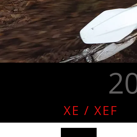
2
XE / XEF