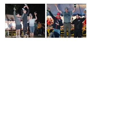
"An dieser Stelle möchte ich nochmal im 
Namen des ganzen MXtreme-Teams 
DANKE sagen, dass wir an einer solch 
legendären Veranstaltung immer wieder 
mit am Start stehen dürfen", 
so Mike 
Gangl. 
"Wir sehen uns im nächsten 
Jahr!"
https://youtu.be/FwAqP-E24Fo