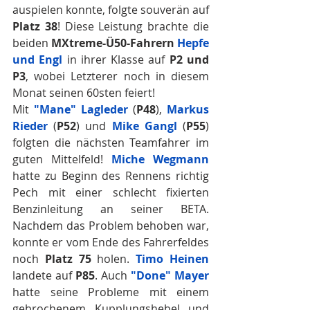
auspielen konnte, folgte souverän auf 
Platz 38
! Diese Leistung brachte die 
beiden 
MXtreme-Ü50-Fahrern
Hepfe 
und Engl
 in ihrer Klasse auf 
P2 und 
P3
, wobei Letzterer noch in diesem 
Monat seinen 60sten feiert!
Mit 
"Mane" Lagleder
 (
P48
), 
Markus 
Rieder
 (
P52
) und 
Mike Gangl
 (
P55
) 
folgten die nächsten Teamfahrer im 
guten Mittelfeld! 
Miche Wegmann 
hatte zu Beginn des Rennens richtig 
Pech mit einer schlecht fixierten 
Benzinleitung an seiner BETA. 
Nachdem das Problem behoben war, 
konnte er vom Ende des Fahrerfeldes 
noch 
Platz 75
 holen. 
Timo Heinen
landete auf 
P85
. Auch 
"Done" Mayer
hatte seine Probleme mit einem 
gebrochenem Kupplungshebel und 