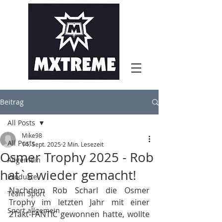
Beitrag
All Posts
Mike98
All Posts
14. Sept. 2025
2 Min. Lesezeit
Osmer Trophy 2025 - Rob
Allgemein
hat`s wieder gemacht!
Produkte
Nachdem Rob Scharl die Osmer 
Team Sport
Trophy im letzten Jahr mit einer 
Sport allgemein
2Takt-FANTIC gewonnen hatte, wollte 