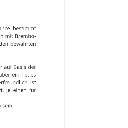
ance bestimmt 
un mit Brembo-
 den bewährten 
r auf Basis der 
über ein neues 
reundlich ist 
 je einen für 
 sein.