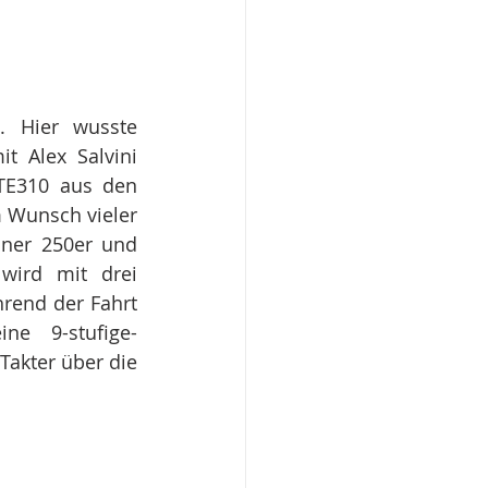
. Hier wusste 
 Alex Salvini 
TE310 aus den 
 Wunsch vieler 
ner 250er und 
ird mit drei 
end der Fahrt 
ne 9-stufige-
akter über die 