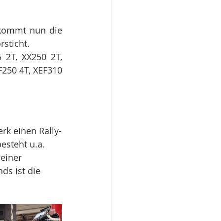
 kommt nun die 
sticht.
2T, XX250 2T, 
250 4T, XEF310 
erk einen Rally-
esteht u.a. 
einer 
ds ist die 