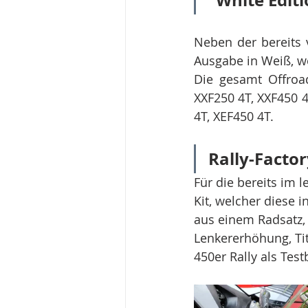
"White Edit
Neben der bereits 
Ausgabe in Weiß, w
Die gesamt Offroad
XXF250 4T, XXF450 4
4T, XEF450 4T.
Rally-Factor
Für die bereits im l
Kit, welcher diese i
aus einem Radsatz,
Lenkererhöhung, Tit
450er Rally als Tes