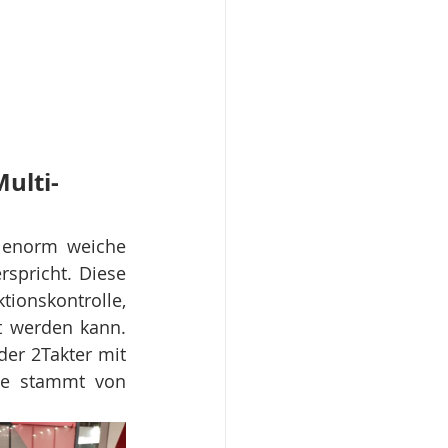
ulti-
e enorm weiche 
spricht. Diese 
ionskontrolle, 
 werden kann. 
er 2Takter mit 
ge stammt von 