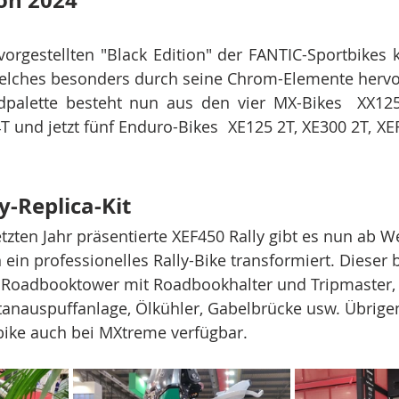
ion 2024"
vorgestellten "Black Edition" der FANTIC-Sportbikes
elches besonders durch seine Chrom-Elemente hervor
palette besteht nun aus den vier MX-Bikes  XX125 
T und jetzt fünf Enduro-Bikes  XE125 2T, XE300 2T, XEF
y-Replica-Kit
etzten Jahr präsentierte XEF450 Rally gibt es nun ab W
n ein professionelles Rally-Bike transformiert. Dieser b
 Roadbooktower mit Roadbookhalter und Tripmaster, 
anauspuffanlage, Ölkühler, Gabelbrücke usw. Übrigen
tbike auch bei MXtreme verfügbar.