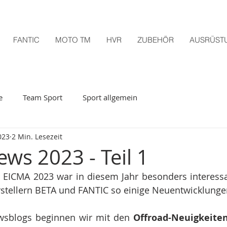
FANTIC
MOTO TM
HVR
ZUBEHÖR
AUSRÜST
e
Team Sport
Sport allgemein
023
2 Min. Lesezeit
ws 2023 - Teil 1
 EICMA 2023 war in diesem Jahr besonders interessa
stellern BETA und FANTIC so einige Neuentwicklunge
ewsblogs beginnen wir mit den
 Offroad-Neuigkeite