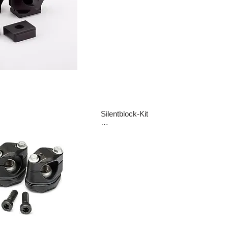
Das Fix-System ist starr auf der Gabe
montiert.

Durch das Fix-System kann der Lenker
verschiedenen Positionen montiert wer
wobei die gleichen Positionen wie be
hergestellt werden können.

Preis: 89,-Euro
Silentblock-Kit 

serienmäßig bei den XPRO-Versionen, 
zur Reduzierung von Vibrationen.

Enthält Gummis in drei verschiedenen 
Härtegraden, damit jeder Fahrer das pe
Fahrgefühl finden kann

Art.037.46.061.82.00

Preis: 110,-Euro