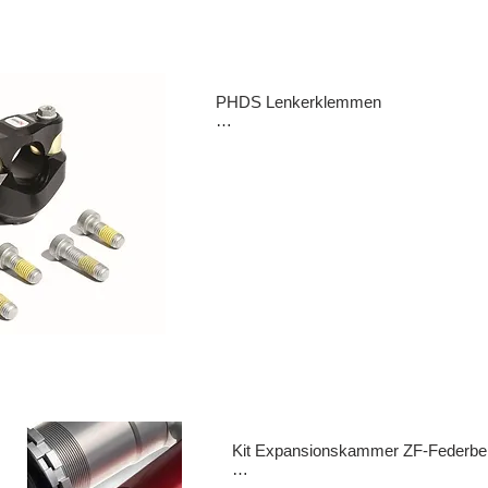
K=5,2

Preis: 480Euro
PHDS Lenkerklemmen

Die mit Elastometer ausgestatteten 
Halterungen absorbieren Vibrationen b
und garantieren mehr Komfort und Präz
beim Fahren.

Preis: 235,-Euro
Kit Expansionskammer ZF-Federbei
Verbessert die Leistung des 