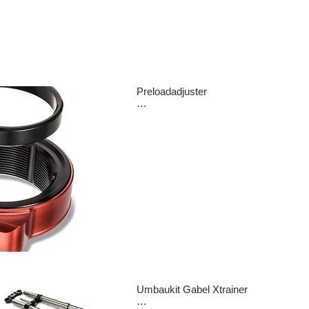
Preloadadjuster

Ermöglicht eine schnelle und sichere 
Einstellung der Federvorspannung mit
einfachen Rohrschlüssel. Ermöglicht 
Anpassungen auch im Rennbetrieb, ohn
zu verlieren.

passend für RR/RX-Modelle

Preis: 159,-Euro
Umbaukit Gabel Xtrainer
