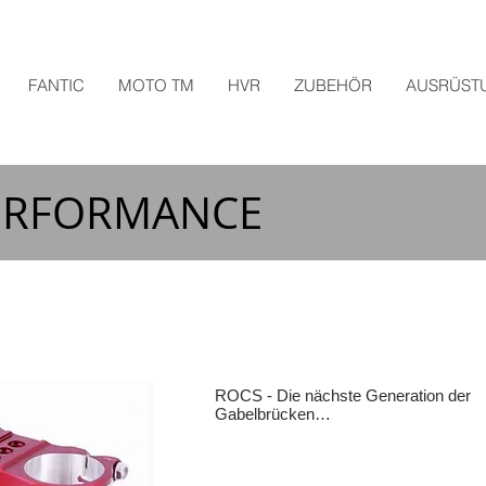
FANTIC
MOTO TM
HVR
ZUBEHÖR
AUSRÜST
ERFORMANCE
ROCS - Die nächste Generation der 
Gabelbrücken

Mit ROCS entwickelte XTRIG ein neue
System für eine höhere Stabilität der o