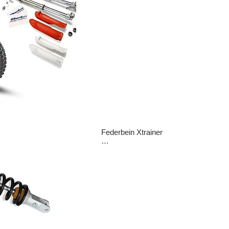
Die komplette ZF-Gabel, die von den 
originalen 43 mm auf 48 mm geht, verb
die dynamische Leistung des Motorrad
erheblich. Wird mit Klemmen, Achse, 
Distanzstücken, Gabelschutzern (rot u
weiß) und allem nötigen Montagemateri
geliefert.

K=4,0

Preis: 1659Euro
Federbein Xtrainer

Dämpferkörper mit Kolben Ø 46 mm 
(gegenüber Ø 40 mm Originalversion) 
erhöhtem Gastank Ø 54 mm.

Bietet bessere Unterstützung, eine 
gleichmäßigere Leistung und ein 
progressiveres Ansprechverhalten.

Es ist möglich, hohe und niedrige 
Geschwindigkeiten in der Kompression
Rückstrom und in der Vorspannung get
einzustellen.
