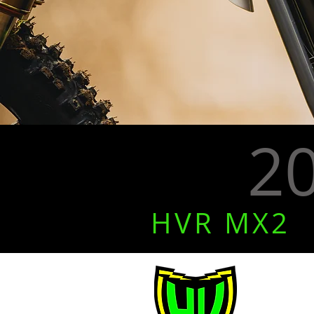
2
HVR MX2