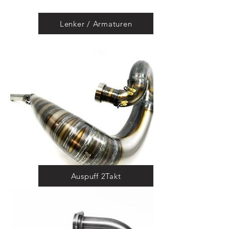
Lenker / Armaturen
Auspuff 2Takt