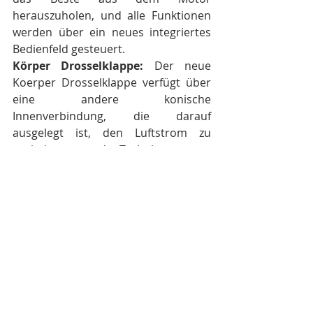
herauszuholen, und alle Funktionen 
werden über ein neues integriertes 
Bedienfeld gesteuert.
Körper Drosselklappe:
 Der neue 
Koerper Drosselklappe verfügt über 
eine andere konische 
Innenverbindung, die darauf 
ausgelegt ist, den Luftstrom zu 
optimieren und Turbulenzen zu 
beseitigen.
Das Ergebnis:• ein direkteres 
Ansprechverhalten des Gaspedals• 
eine linearere und besser dosierbare 
Leistungsentfaltunger
RX 250-350 2T
Auch die 250- und 350-ccm-