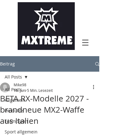
Beitrag
All Posts
Mike98
All Posts
16. Juni
5 Min. Lesezeit
BETA RX-Modelle 2027 -
Allgemein
brandneue MX2-Waffe
Produkte
aus Italien
Team Sport
Sport allgemein