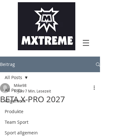
Beitrag
All Posts
Mike98
All Posts
1. Juni
7 Min. Lesezeit
BETA X-PRO 2027
Allgemein
Produkte
Team Sport
Sport allgemein