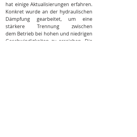
hat einige Aktualisierungen erfahren. 
Konkret wurde an der hydraulischen 
Dämpfung gearbeitet, um eine 
stärkere Trennung zwischen 
dem Betrieb bei hohen und niedrigen 
Geschwindigkeiten zu erreichen. Die 
Einstellung dieses Aspekts erfolgt 
nun über ein neues externes 
Einstellsystem, für das keinerlei 
Werkzeug mehr erforderlich ist. Die 
verschiedenen, voneinander 
getrennten Strömungswege, die im 
Mono-Stoßdämpfer integriert 
wurden, zielen darauf ab, das 
Einsatzspektrum der Komponente 
zu erweitern, indem sowohl der 
Komfort als auch die 
Dämpfungsleistung erhöht, 
die Empfindlichkeit gegenüber den 