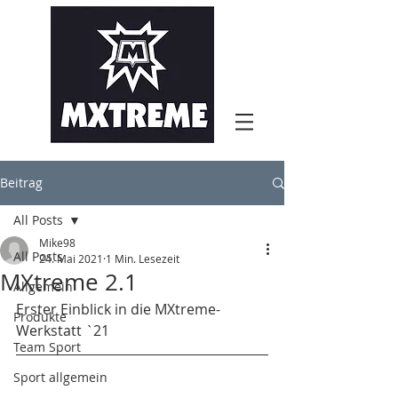
Beitrag
All Posts
Mike98
All Posts
24. Mai 2021
1 Min. Lesezeit
MXtreme 2.1
Allgemein
Erster Einblick in die MXtreme-
Produkte
Werkstatt `21
Team Sport
Sport allgemein