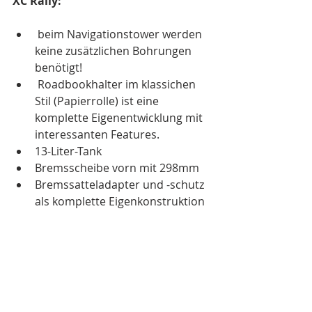
XC Rally:
 beim Navigationstower werden 
keine zusätzlichen Bohrungen 
benötigt!
 Roadbookhalter im klassichen 
Stil (Papierrolle) ist eine 
komplette Eigenentwicklung mit 
interessanten Features. 
13-Liter-Tank
Bremsscheibe vorn mit 298mm
Bremssatteladapter und -schutz 
als komplette Eigenkonstruktion 
mit Bohrungen für die 
Reedsensoren
nach unten gelegte Auspuff-
Komplettanlage (Hitze des 
Krümmers wird vom Motor und 
Tank nach unten verlegt, 