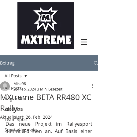
Beitrag
All Posts
Mike98
All Posts
25. Feb. 2024
3 Min. Lesezeit
MXtreme BETA RR480 XC
Allgemein
Rally
Produkte
Aktualisiert:
26. Feb. 2024
Team Sport
Das neue Projekt im Rallyesport 
Sport allgemein
nimmt Formen an. Auf Basis einer 