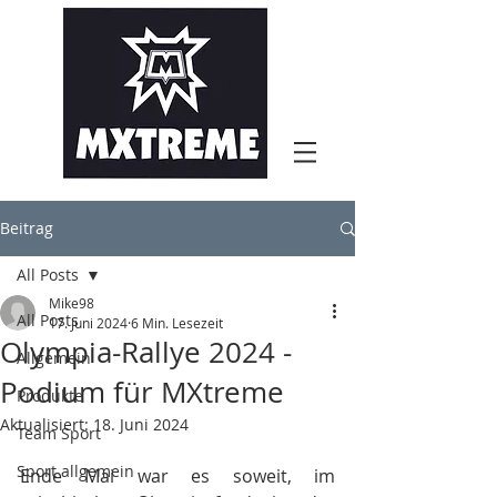
Beitrag
All Posts
Mike98
All Posts
17. Juni 2024
6 Min. Lesezeit
Olympia-Rallye 2024 -
Allgemein
Podium für MXtreme
Produkte
Aktualisiert:
18. Juni 2024
Team Sport
Sport allgemein
Ende Mai war es soweit, im 