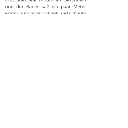
und der Bauer saß ein paar Meter 
weiter auf der Hausbank und schaute 
entspannt zu! Dann ging es gleich auf 
mal schnellen, mal winkeligen 
Sträßchen Richtung Westen ans 
Meer. Auf den ersten 35km
bot der Untergrund erstaunlich viel 
Grip und verführte so zu späten 
Bremspunkten und hohen 
Kurvenspeed. Später folgten viele 
Kilometer teils weicher Sand entlang 
am Meer und durch einen riesigen 
Kiefernwald. Wieder Richtung 
Olympia unterwegs, kam eine lange 
und verdammt steinige Passage über 
einen Pass. 
"Diese Auffahrt war 
bekannt und gefürchtet aus dem Jahr 
2021, Steinbrocken teils groß wie 