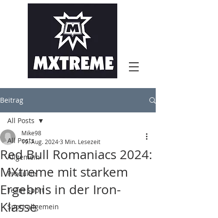
Beitrag
All Posts
Mike98
All Posts
19. Aug. 2024
3 Min. Lesezeit
Red Bull Romaniacs 2024:
Allgemein
MXtreme mit starkem
Produkte
Ergebnis in der Iron-
Team Sport
Klasse
Sport allgemein