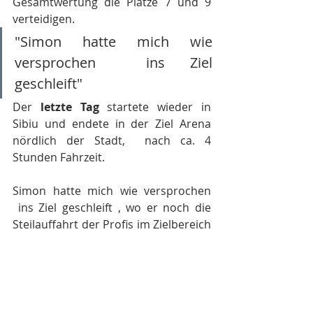
Gesamtwertung die Platze 7 und 9 
verteidigen.
"Simon hatte mich wie 
versprochen  ins Ziel 
geschleift"
Der
 letzte Tag 
startete wieder in 
Sibiu und endete in der Ziel Arena 
nördlich der Stadt,  nach ca. 4 
Stunden Fahrzeit.
Simon hatte mich wie versprochen 
 ins Ziel geschleift , wo er noch die 
Steilauffahrt der Profis im Zielbereich 
vor etwa 5000 Zuschauer probierte 
und  fast schaffte.
Wir standen strahlend nach über 20 
Stunden kompletter Fahrzeit neben 
dem Sieger der Gold-Klasse Manuel 