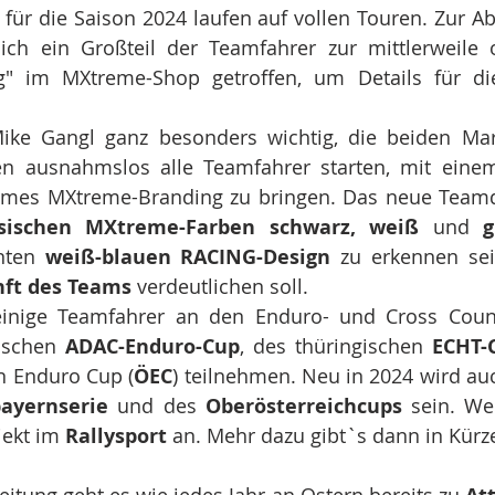
 für die Saison 2024 laufen auf vollen Touren. Zur 
ch ein Großteil der Teamfahrer zur mittlerweile ob
g" im MXtreme-Shop getroffen, um Details für di
ike Gangl ganz besonders wichtig, die beiden Ma
en ausnahmslos alle Teamfahrer starten, mit eine
ames MXtreme-Branding zu bringen. Das neue Teamd
ssischen MXtreme-Farben schwarz, weiß 
und 
g
nten
 weiß-blauen RACING-Design
 zu erkennen sei
nft des Teams
 verdeutlichen soll. 
inige Teamfahrer an den Enduro- und Cross Count
ischen 
ADAC-Enduro-Cup
, des thüringischen 
ECHT-
n Enduro Cup (
ÖEC
) teilnehmen. Neu in 2024 wird auc
ayernserie
 und des 
Oberösterreichcups
 sein. Wei
ekt im 
Rallysport
 an. Mehr dazu gibt`s dann in Kürz
eitung geht es wie jedes Jahr an Ostern bereits zu 