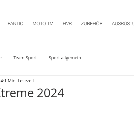
FANTIC
MOTO TM
HVR
ZUBEHÖR
AUSRÜST
e
Team Sport
Sport allgemein
24
1 Min. Lesezeit
treme 2024