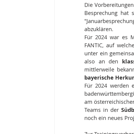
Die Vorbereitungen
Besprechung hat si
"Januarbesprechun
abzuklären.
Für 2024 war es M
FANTIC, auf welch
unter ein gemeins
also an den 
kla
mittlerweile bekan
bayerische Herku
Für 2024 werden e
badenwürttemberg
am österreichische
Teams in der 
Südb
noch ein neues Proj
Zur Trainingsvorber