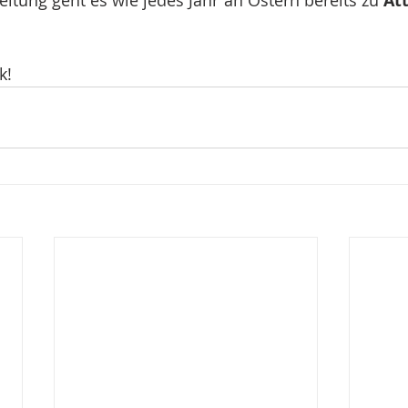
Att
k!