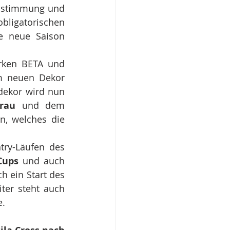
Abstimmung und 
ligatorischen 
e neue Saison 
rken BETA und 
m neuen Dekor 
ekor wird nun 
rau 
und dem 
n, welches die
ry-Läufen des 
Cups
 und auch 
h ein Start des 
ter steht auch 
e.