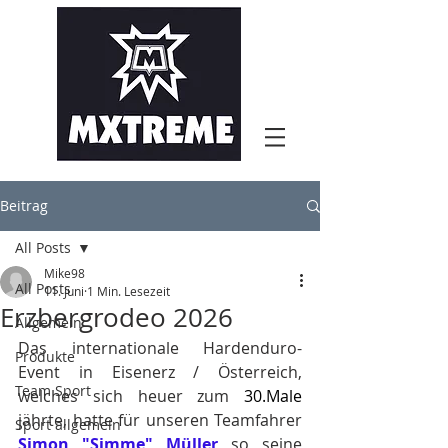
Beitrag
All Posts
Mike98
All Posts
11. Juni
1 Min. Lesezeit
Erzbergrodeo 2026
Allgemein
Das internationale Hardenduro-
Produkte
Event in Eisenerz / Österreich, 
Team Sport
welches sich heuer zum 
30.Ma
le
jährte, hatte für unseren Teamfahrer 
Sport allgemein
Simon "Simme" Müller
 so seine 