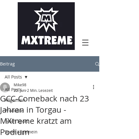
Beitrag
All Posts
Mike98
All Posts
22. Juni
2 Min. Lesezeit
GCC-Comeback nach 23
Allgemein
Jahren in Torgau -
Produkte
MXtreme kratzt am
Team Sport
Podium
Sport allgemein