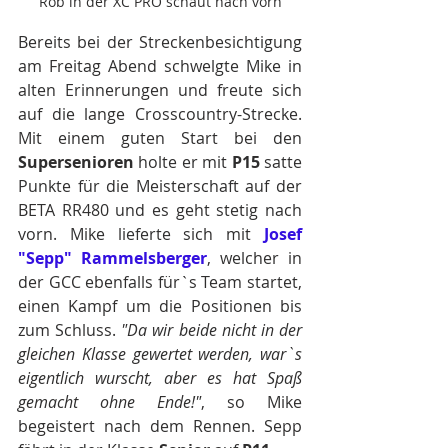
Rob in der XC PRO schaut nach vorn
Bereits bei der Streckenbesichtigung 
am Freitag Abend schwelgte Mike in 
alten Erinnerungen und freute sich 
auf die lange Crosscountry-Strecke. 
Mit einem guten Start bei den 
Supersenioren
 holte er mit 
P15
 satte 
Punkte für die Meisterschaft auf der 
BETA RR480 und es geht stetig nach 
vorn. Mike lieferte sich mit 
Josef 
"Sepp" Rammelsberger
, welcher in 
der GCC ebenfalls für`s Team startet, 
einen Kampf um die Positionen bis 
zum Schluss. 
"Da wir beide nicht in der 
gleichen Klasse gewertet werden, war`s 
eigentlich wurscht, aber es hat Spaß 
gemacht ohne Ende!"
, so Mike 
begeistert nach dem Rennen. Sepp 