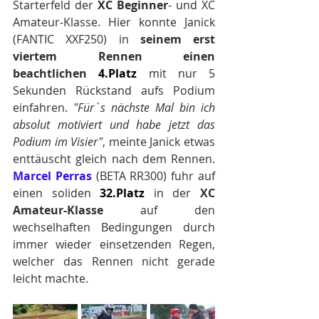
Starterfeld der 
XC Beginner
- und XC 
Amateur-Klasse. Hier konnte Janick 
(FANTIC XXF250) in 
seinem erst 
viertem Rennen einen 
beachtlichen
4.Pl
atz
 mit nur 5 
Sekunden Rückstand aufs Podium 
einfahren. 
"Für`s nächste Mal bin ich 
absolut motiviert und habe jetzt das 
Podium im Visier"
, meinte Janick etwas 
enttäuscht gleich nach dem Rennen. 
Marcel Perras
 (BETA RR300) fuhr auf 
einen soliden 
32.Pl
atz
 in der 
XC 
Amateur-Klasse
 auf den 
wechselhaften Bedingungen durch 
immer wieder einsetzenden Regen, 
welcher das Rennen nicht gerade 
leicht machte. 